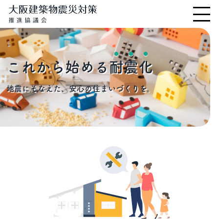
これから始める
耐
震
化
地震にそなえた、安心の住まいづくりを。